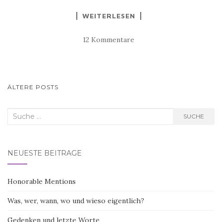
WEITERLESEN
12 Kommentare
BEITRAGS-
ÄLTERE POSTS
NAVIGATION
Suche
SUCHE
nach:
NEUESTE BEITRÄGE
Honorable Mentions
Was, wer, wann, wo und wieso eigentlich?
Gedenken und letzte Worte