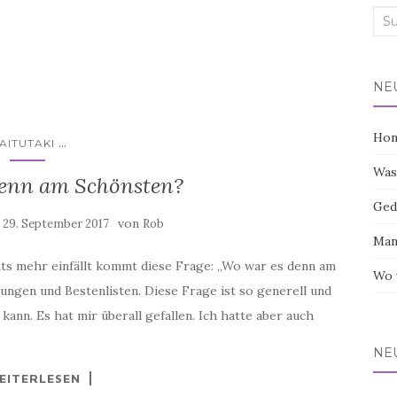
Suc
nac
NE
Hon
...
AITUTAKI
Was
denn am Schönsten?
Ged
:
von
29. September 2017
Rob
Man
s mehr einfällt kommt diese Frage: „Wo war es denn am
Wo 
ungen und Bestenlisten. Diese Frage ist so generell und
 kann. Es hat mir überall gefallen. Ich hatte aber auch
NE
EITERLESEN