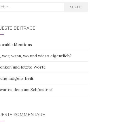
he
SUCHE
h:
UESTE BEITRÄGE
orable Mentions
, wer, wann, wo und wieso eigentlich?
enken und letzte Worte
che mögens heiß
war es denn am Schönsten?
UESTE KOMMENTARE