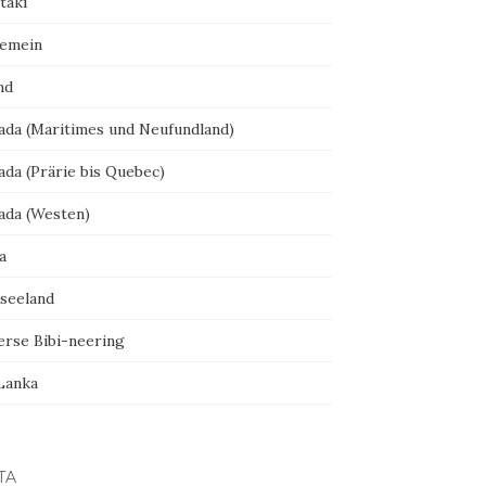
taki
gemein
nd
ada (Maritimes und Neufundland)
ada (Prärie bis Quebec)
ada (Westen)
a
seeland
erse Bibi-neering
 Lanka
TA