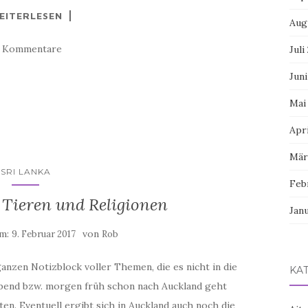
EITERLESEN
Aug
4 Kommentare
Juli
Juni
Mai
Apri
Mär
SRI LANKA
Feb
n Tieren und Religionen
Jan
am:
von
9. Februar 2017
Rob
anzen Notizblock voller Themen, die es nicht in die
KA
Abend bzw. morgen früh schon nach Auckland geht
en. Eventuell ergibt sich in Auckland auch noch die