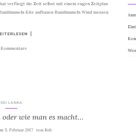
at verfliegt die Zeit selbst mit einem engen Zeitplan
n Rumlümmeln Kite aufbauen Rumlümmeln Wind messen
Anm
Ein
EITERLESEN
Kom
3 Kommentare
Wor
SRI LANKA
n oder wie man es macht…
am:
von
5. Februar 2017
Rob