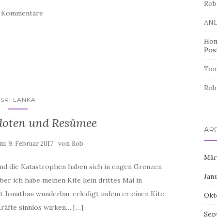
Rob
2 Kommentare
AN
Hon
Pos
Tom
Rob
SRI LANKA
kdoten und Resümee
AR
am:
von
9. Februar 2017
Rob
Mär
und die Katastrophen haben sich in engen Grenzen
Jan
ber ich habe meinen Kite kein drittes Mal in
t Jonathan wunderbar erledigt indem er einen Kite
Okt
Kräfte sinnlos wirken… […]
Sep