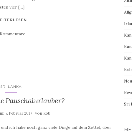
Aitu
sten vier […]
All
EITERLESEN
Irla
 Kommentare
Kan
Kan
Kan
Kub
Neu
SRI LANKA
Rev
ie Pauschalurlauber?
Sri
am:
von
7. Februar 2017
Rob
 und ich habe noch ganz viele Dinge auf dem Zettel, über
ME